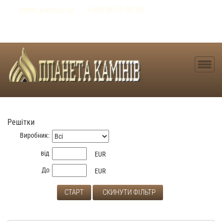
kamin
_planet@i.ua
+380 (98) 51-50-399
0
Продуктів
-
0 EUR
В КОРЗИНУ
Решітки
Виробник:
від
EUR
До
EUR
СКИНУТИ ФІЛЬТР